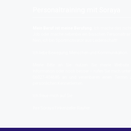
Personaltraining mit Soraya
Mein Beruf ist meine Berufung.
Ich mache das nicht
Job oder mache nebenbei ein bisschen Personaltrain
Nein, ich bin Sportmotivator aus Leidenschaft!
Ich liebe Bewegung, Menschen und Kommunikation.
Meine Bitte an Sie: nutzen Sie meine Website
Information oder noch besser – rufen Sie mich unter
06027-404685 an und vereinbaren einen Termin
persönlichen Kennenlernen
Ich freue mich auf Sie
Ihre Soraya Finkenzeller-Rayher