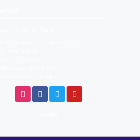
ntakt
raya Personal Trainer
63801 Kleinostheim, Schillerstrasse 50
Tel. 06027-404 685
Mobile: 174 894 1771
pilates-soraya@t-online.de
www.soraya-personaltrainer.de
Kontakt