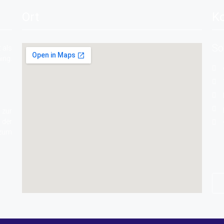
Ort
Ko
So
 als
ing.
 zur
 der
 zum